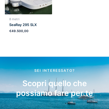
8 metri
SeaRay 295 SLX
€
49.500,00
SEI INTERESSATO?
Scopri quello che
possiamo fare per te